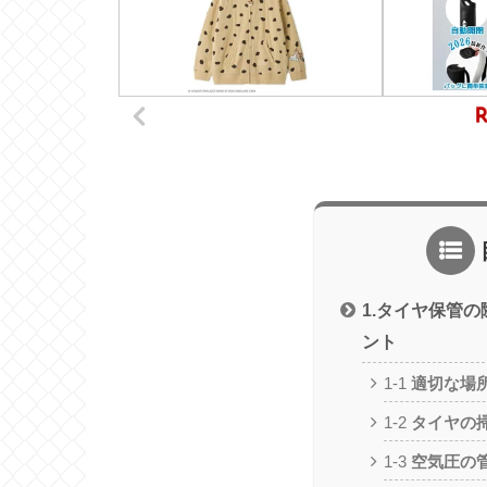
1.タイヤ保管
ント
1-1
適切な場
1-2
タイヤの
1-3
空気圧の